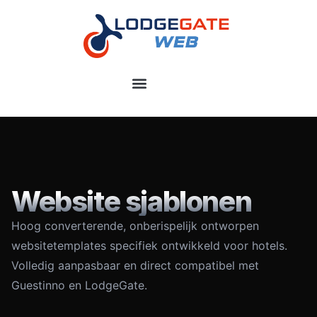
Website sjablonen
Hoog converterende, onberispelijk ontworpen
websitetemplates specifiek ontwikkeld voor hotels.
Volledig aanpasbaar en direct compatibel met
Guestinno en LodgeGate.