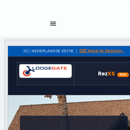
🇳🇱 NEDERLANDSE EDITIE |
🇬🇧 READ IN ENGLISH ↓
Rez
XS
WEB