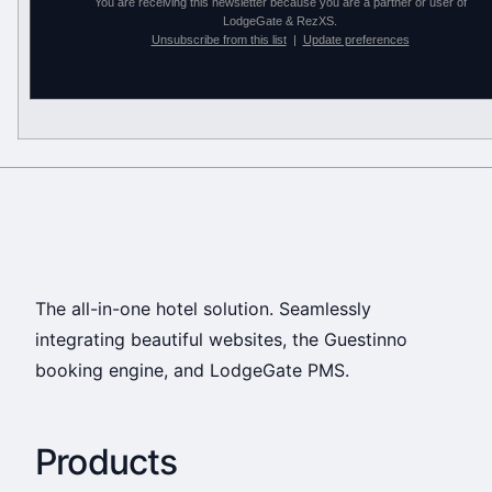
You are receiving this newsletter because you are a partner or user of
LodgeGate & RezXS.
Unsubscribe from this list
|
Update preferences
The all-in-one hotel solution. Seamlessly
integrating beautiful websites, the Guestinno
booking engine, and LodgeGate PMS.
Products